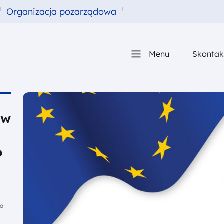
Organizacja pozarządowa
Główna nawigacj
Menu
Skontakt
tw
o
ta