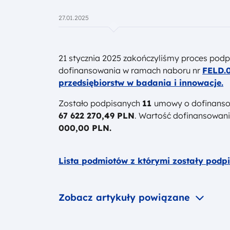
Data publikacji
27.01.2025
21 stycznia 2025 z
akończyliśmy proces pod
dofinansowania w ramach naboru nr
FELD.0
przedsiębiorstw w badania i innowacje.
Zostało podpisanych
11
umowy o dofinansow
67 622 270,49 PLN
. Wartość dofinansowa
000,00 PLN.
Lista podmiotów z którymi zostały pod
Zobacz artykuły powiązane