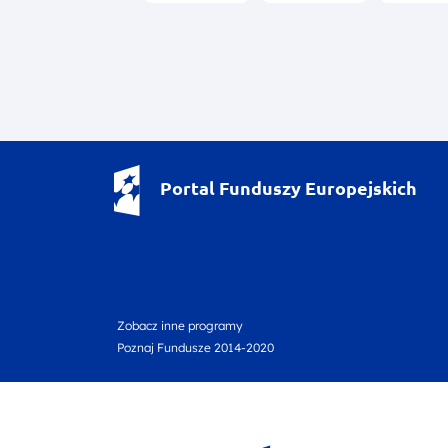
Portal Funduszy Europejskich
footer nav first
footer nav second
Zobacz inne programy
Poznaj Fundusze 2014-2020