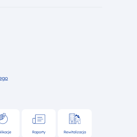
iego
likacje
Raporty
Rewitalizacja