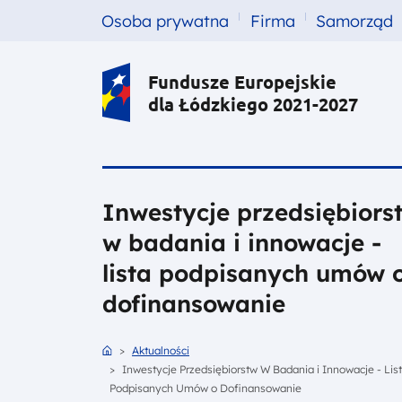
Menu top left
Przejdź do treści
Osoba prywatna
Firma
Samorząd
Fundusze Europejskie
dla Łódzkiego 2021-2027
Inwestycje przedsiębiors
w badania i innowacje -
lista podpisanych umów 
dofinansowanie
Ścieżka nawigacyjna
Strona Główna
Aktualności
Inwestycje Przedsiębiorstw W Badania i Innowacje - Lis
Podpisanych Umów o Dofinansowanie