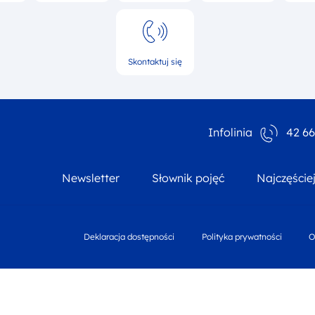
Skontaktuj się
Infolinia
42 66
Newsletter
Słownik pojęć
Najczęście
footer nav third
Deklaracja dostępności
Polityka prywatności
O