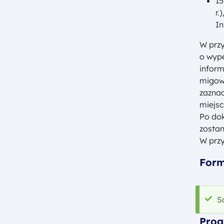
15
r.
In
W przy
o wype
inform
migowe
zaznac
miejsc
Po dok
zostan
W przy
Form
K
S
Pro