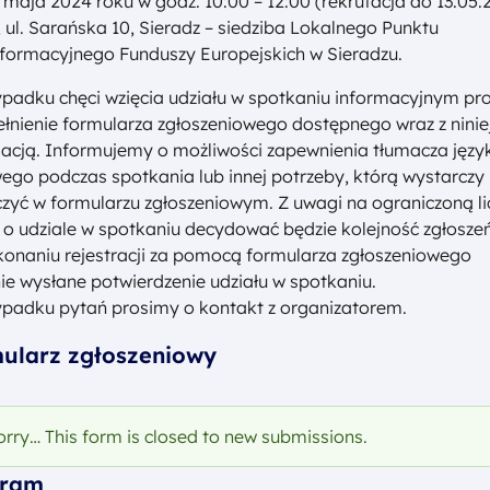
 maja 2024 roku w godz. 10:00 – 12:00 (rekrutacja do 13.05
), ul. Sarańska 10, Sieradz – siedziba Lokalnego Punktu
formacyjnego Funduszy Europejskich w Sieradzu.
padku chęci wzięcia udziału w spotkaniu informacyjnym pr
łnienie formularza zgłoszeniowego dostępnego wraz z ninie
acją. Informujemy o możliwości zapewnienia tłumacza języ
go podczas spotkania lub innej potrzeby, którą wystarczy
zyć w formularzu zgłoszeniowym. Z uwagi na ograniczoną li
 o udziale w spotkaniu decydować będzie kolejność zgłosze
onaniu rejestracji za pomocą formularza zgłoszeniowego
ie wysłane potwierdzenie udziału w spotkaniu.
padku pytań prosimy o kontakt z organizatorem.
ularz zgłoszeniowy
omunikat
orry… This form is closed to new submissions.
gram