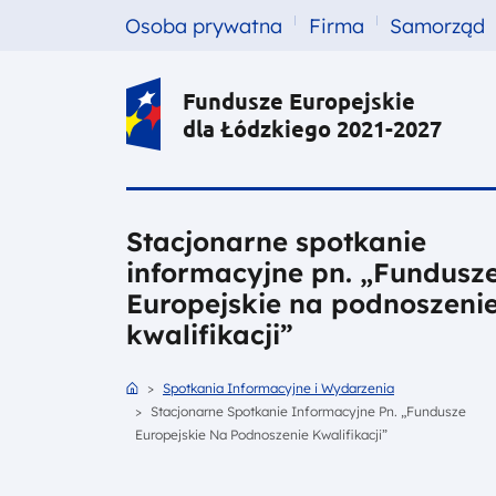
Menu top left
Przejdź do treści
Osoba prywatna
Firma
Samorząd
Fundusze Europejskie
dla Łódzkiego 2021-2027
Stacjonarne spotkanie
informacyjne pn. „Fundusz
Europejskie na podnoszeni
kwalifikacji”
Ścieżka nawigacyjna
Strona Główna
Spotkania Informacyjne i Wydarzenia
Stacjonarne Spotkanie Informacyjne Pn. „Fundusze
Europejskie Na Podnoszenie Kwalifikacji”