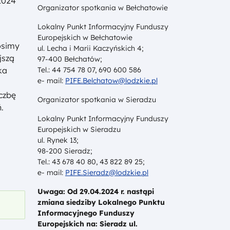
.2024
Organizator spotkania w Bełchatowie
Lokalny Punkt Informacyjny Funduszy
Europejskich w Bełchatowie
osimy
ul. Lecha i Marii Kaczyńskich 4;
jszą
97-400 Bełchatów;
ka
Tel.: 44 754 78 07, 690 600 586
e- mail:
PIFE.Belchatow@lodzkie.pl
czbę
Organizator spotkania w Sieradzu
ń.
Lokalny Punkt Informacyjny Funduszy
Europejskich w Sieradzu
ul. Rynek 13;
98-200 Sieradz;
Tel.: 43 678 40 80, 43 822 89 25;
e- mail:
PIFE.Sieradz@lodzkie.pl
Uwaga: Od 29.04.2024 r. nastąpi
zmiana siedziby Lokalnego Punktu
Informacyjnego Funduszy
Europejskich na: Sieradz ul.