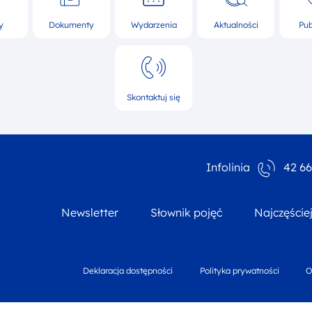
y
Dokumenty
Wydarzenia
Aktualności
Pub
Skontaktuj się
Infolinia
42 66
Newsletter
Słownik pojęć
Najczęście
footer nav third
Deklaracja dostępności
Polityka prywatności
O