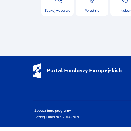
Szukaj wsparcia
Poradniki
Nabor
Portal Funduszy Europejskich
footer nav first
footer nav second
Zobacz inne programy
Poznaj Fundusze 2014-2020