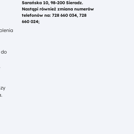
Sarańska 10, 98-200 Sieradz.
Nastąpi również zmiana numerów
telefonów na: 728 660 034, 728
660 024;
olenia
 do
.
szy
a.