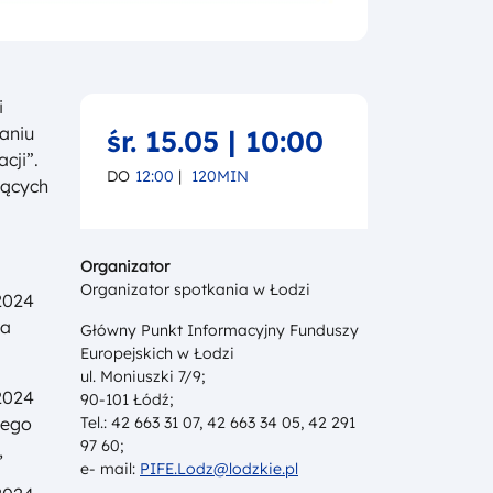
i
aniu
śr. 15.05 | 10:00
cji”.
DO
12:00
|
120MIN
cących
Organizator
Organizator spotkania w Łodzi
.2024
wa
Główny Punkt Informacyjny Funduszy
Europejskich w Łodzi
ul. Moniuszki 7/9;
.2024
90-101 Łódź;
nego
Tel.: 42 663 31 07, 42 663 34 05, 42 291
97 60;
,
e- mail:
PIFE.Lodz@lodzkie.pl