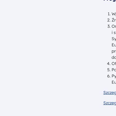
Wp
Źr
Om
i
Sy
Eu
pr
do
Of
Po
Py
Eu
Szcze
Szcze