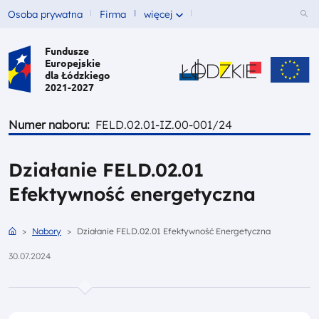
Menu top left
Men
Przejdź do treści
Osoba prywatna
Firma
więcej
Fundusze
Główna nawigacja
Europejskie
dla Łódzkiego
2021-2027
Strona Urzędu Marszałko
Strona Un
Numer naboru
FELD.02.01-IZ.00-001/24
Działanie FELD.02.01
Efektywność energetyczna
Ścieżka nawigacyjna
Strona Główna
Nabory
Działanie FELD.02.01 Efektywność Energetyczna
Data publikacji
30.07.2024