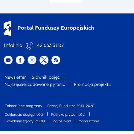
Portal Funduszy Europejskich
Infolinia
42 663 31 07
Menu social media
Nasz serwis na youtube
Nasz serwis na facebook
Nasz serwis na Instagramie
Nasz serwis na twiterze
Kanał RSS
footer nav first
Newsletter
Słownik pojęć
Najczęściej zadawane pytania
Promocja projektu
footer nav second
Zobacz inne programy
Poznaj Fundusze 2014-2020
footer nav third
Deklaracja dostępności
Polityka prywatności
Odwołanie zgody RODO
Zgłoś błąd
Mapa strony